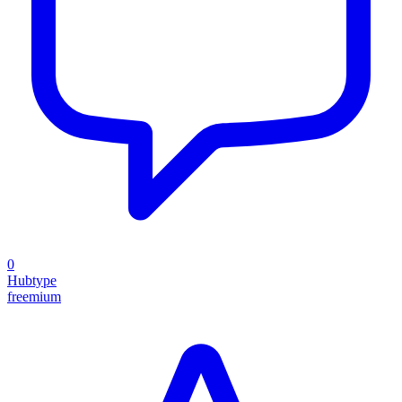
0
Hubtype
freemium