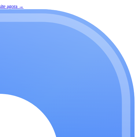
site agora
→