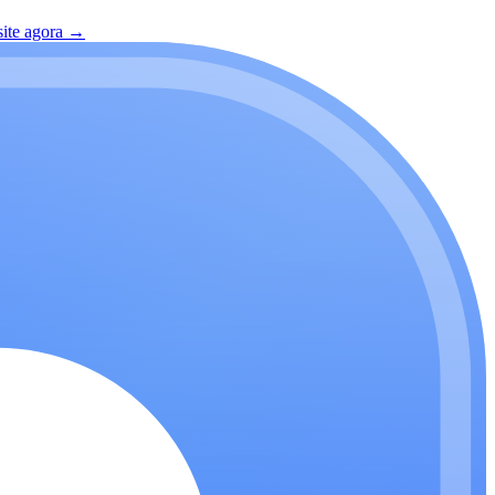
site agora
→