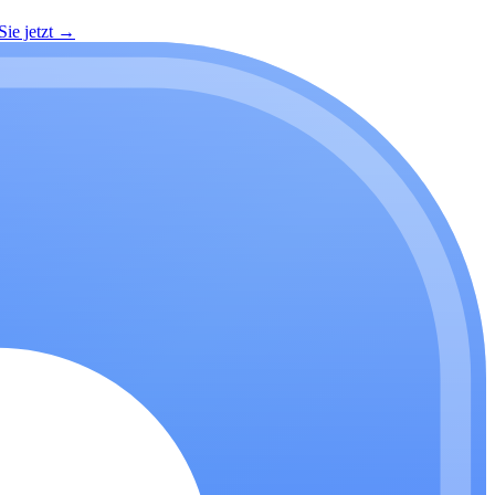
ie jetzt
→