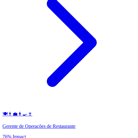
🍽️👨‍💼👩‍🍳🍷
Gerente de Operações de Restaurante
76% Impact