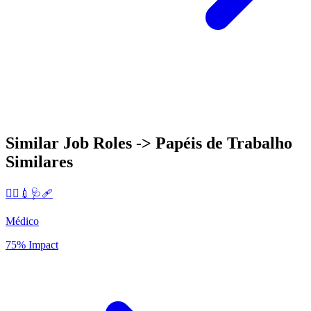
Similar Job Roles -> Papéis de Trabalho
Similares
👨‍⚕️💉🩺🩹
Médico
75% Impact