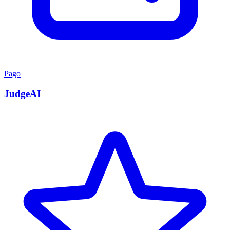
Pago
JudgeAI