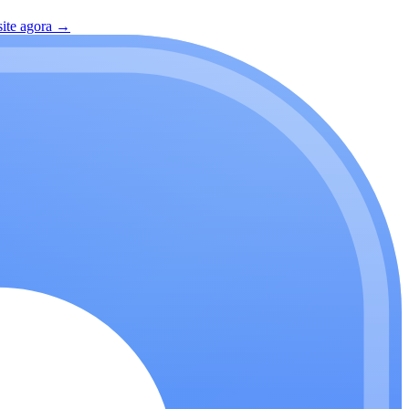
site agora
→