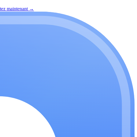
itez maintenant
→