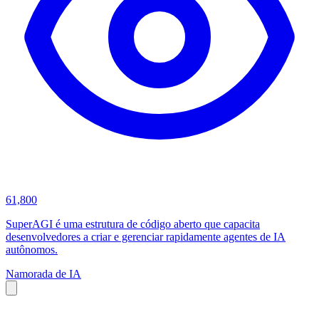
61,800
SuperAGI é uma estrutura de código aberto que capacita
desenvolvedores a criar e gerenciar rapidamente agentes de IA
autônomos.
Namorada de IA