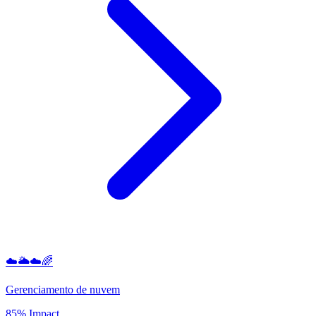
☁️🌥️☁️🌈
Gerenciamento de nuvem
85% Impact