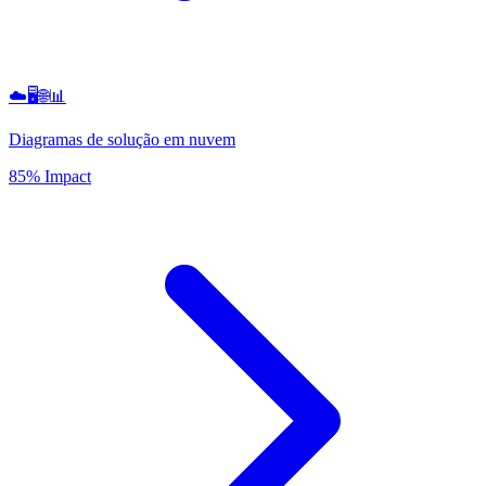
☁️🖥️🌐📊
Diagramas de solução em nuvem
85% Impact