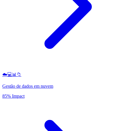
☁️💻📊📁
Gestão de dados em nuvem
85% Impact