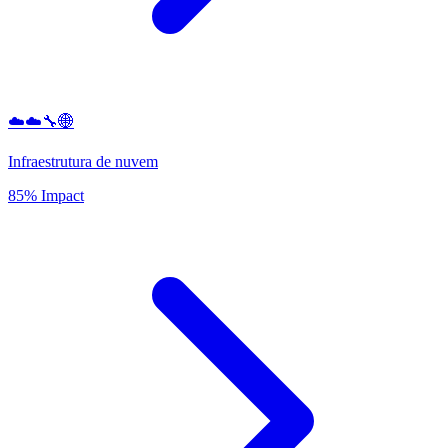
☁️☁️🔧🌐
Infraestrutura de nuvem
85% Impact