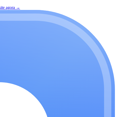
site agora
→