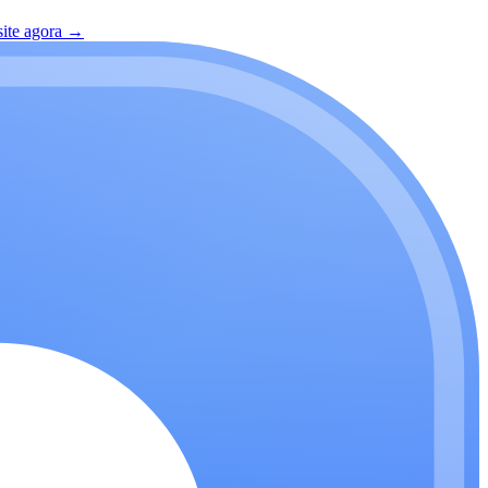
site agora
→