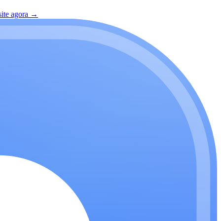
site agora
→