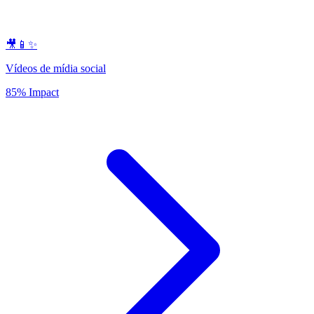
🎥📱✨
Vídeos de mídia social
85% Impact