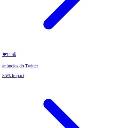
🐦📈💰
anúncios do Twitter
85% Impact