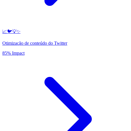
📈🐦💡✨
Otimização de conteúdo do Twitter
85% Impact