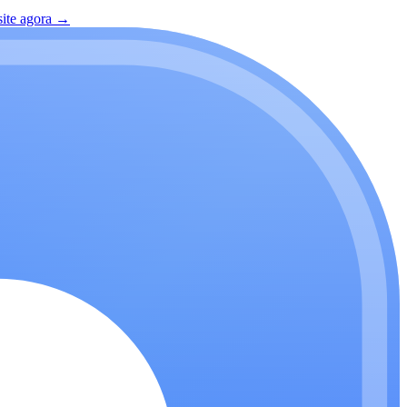
site agora
→