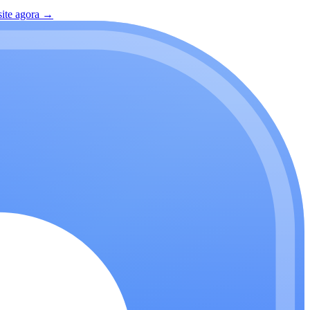
site agora
→