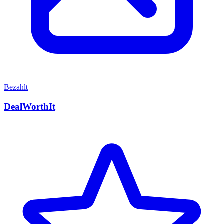
Bezahlt
DealWorthIt