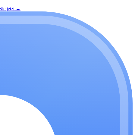
ie jetzt
→