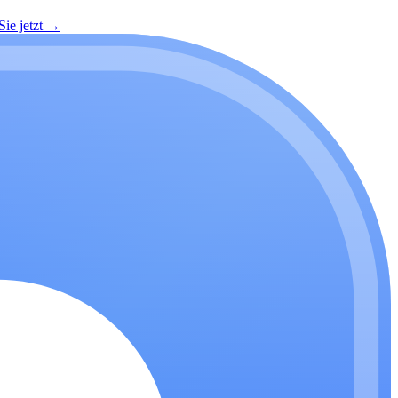
ie jetzt
→