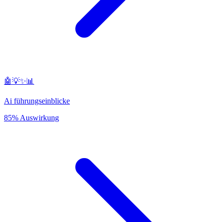
🤖💡✨📊
Ai führungseinblicke
85% Auswirkung