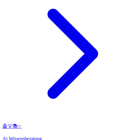
🤖💡📚✨
Ai Wissensberatung