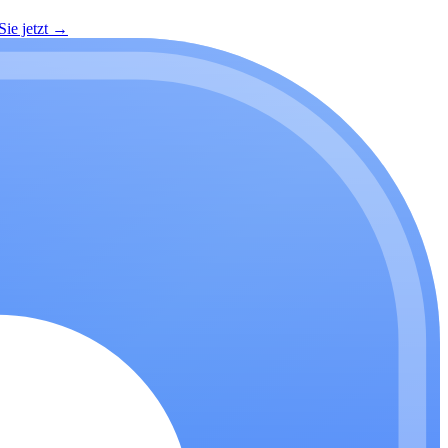
ie jetzt
→