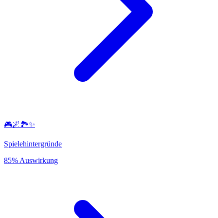
🎮🌌🏞️✨
Spielehintergründe
85% Auswirkung