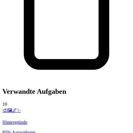
Verwandte Aufgaben
10
🎨🖼️🌌✨
Hintergründe
85% Auswirkung