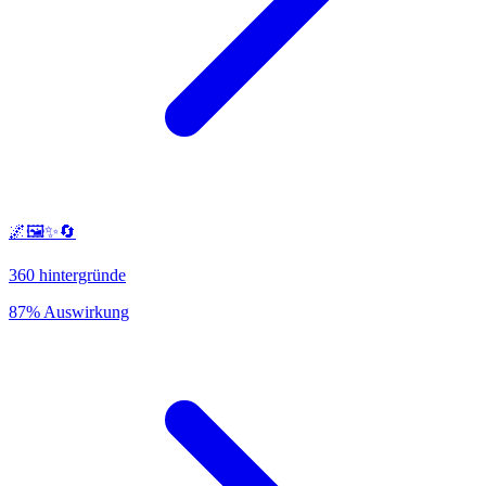
🌌🖼️✨🔄
360 hintergründe
87% Auswirkung