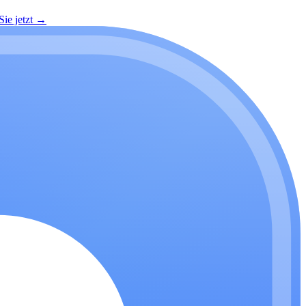
ie jetzt
→