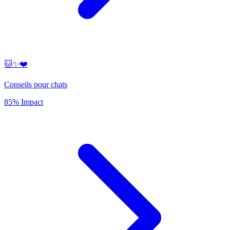
🐱✨❤️
Conseils pour chats
85% Impact