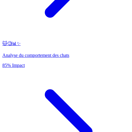
🐱🧐📊✨
Analyse du comportement des chats
85% Impact