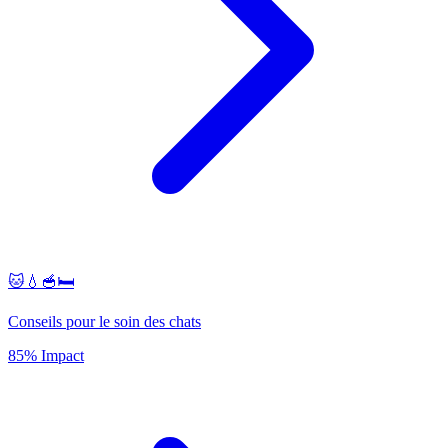
🐱💧🥣🛏️
Conseils pour le soin des chats
85% Impact