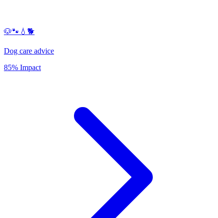
🐶🐾💧🐕
Dog care advice
85% Impact