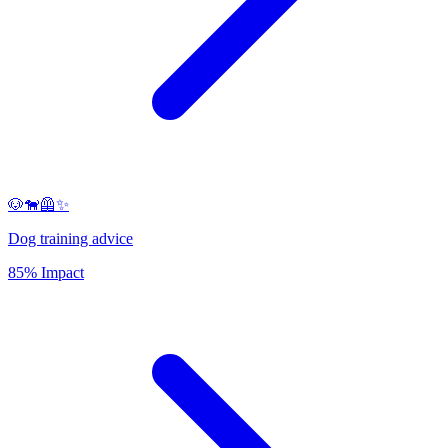
🐶🐕‍🦺✨
Dog training advice
85% Impact