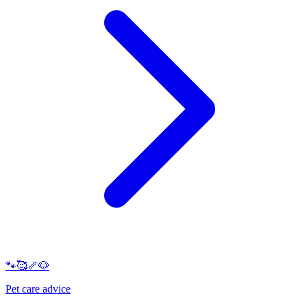
🐾🥰🦴🐶
Pet care advice