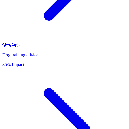
🐶🐕‍🦺✨
Dog training advice
85% Impact