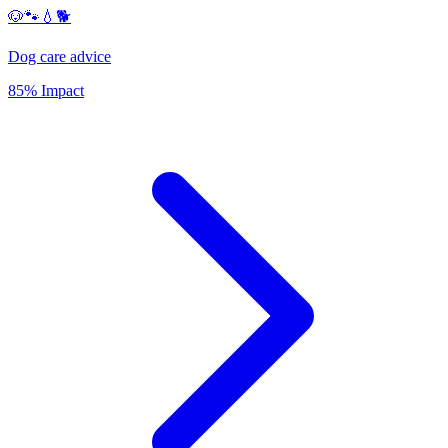
🐶🐾💧🐕
Dog care advice
85% Impact