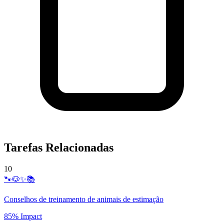
Tarefas Relacionadas
10
🐾🐶✨📚
Conselhos de treinamento de animais de estimação
85% Impact