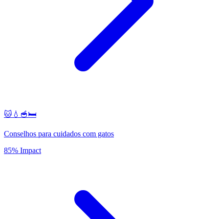
🐱💧🥣🛏️
Conselhos para cuidados com gatos
85% Impact