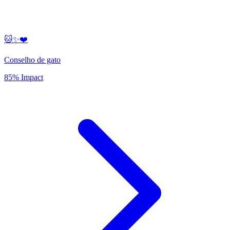
🐱✨❤️
Conselho de gato
85% Impact