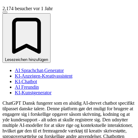
2,174 besucher
vor 1 Jahr
Lesezeichen hinzufügen
AI Sprachchat-Generator
KI-Anzeigen-Kreativassistent
KI-Chatbot
AI Freundin
KI-Kunstgenerator
ChatGPT Dansk fungerer som en alsidig AI-drevet chatbot specifikt
tilpasset danske talere. Denne platform gør det muligt for brugere at
engagere sig i forskellige opgaver såsom skrivning, kodning og at
yde kundesupport - alt uden at skulle registrere sig. Den udnytter
multiple AI-modeller for at sikre rige og kontekstuelle interaktioner,
hvilket gør den til et fremragende værktøj til kreativ skrivestøtte,
sprogoversættelse og forskellige andre anvendelser. Chatbotten