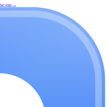
ie jetzt
→