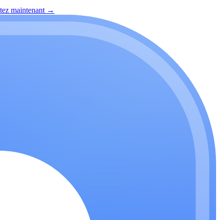
itez maintenant
→