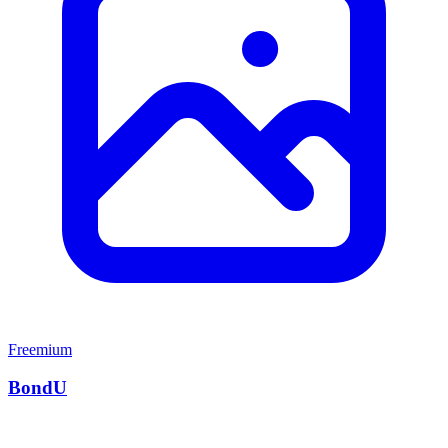
Freemium
BondU