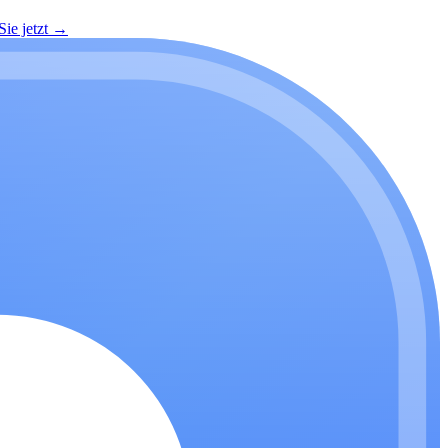
ie jetzt
→