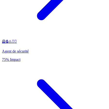
🦺🔒⚠️👷‍♂️
Agent de sécurité
75% Impact