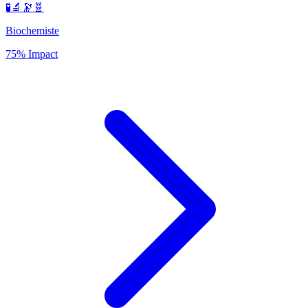
🧪🔬🔭🧬
Biochemiste
75% Impact