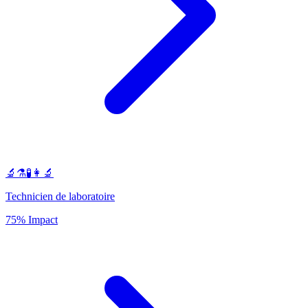
🔬⚗️🧪👩‍🔬
Technicien de laboratoire
75% Impact