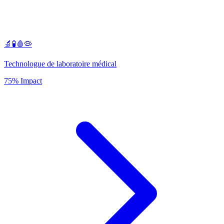
🔬🧪🩸🦠
Technologue de laboratoire médical
75% Impact