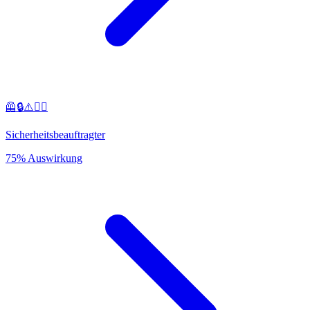
🦺🔒⚠️👷‍♂️
Sicherheitsbeauftragter
75% Auswirkung