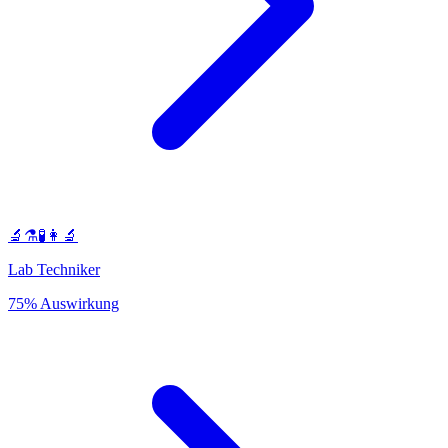
🔬⚗️🧪👩‍🔬
Lab Techniker
75% Auswirkung