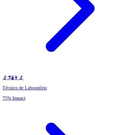
🔬⚗️🧪👩‍🔬
Técnico de Laboratório
75% Impact