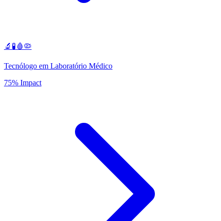
🔬🧪🩸🦠
Tecnólogo em Laboratório Médico
75% Impact