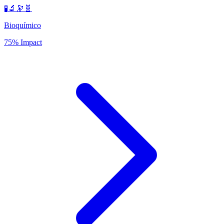
🧪🔬🔭🧬
Bioquímico
75% Impact