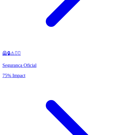
🦺🔒⚠️👷‍♂️
Segurança Oficial
75% Impact