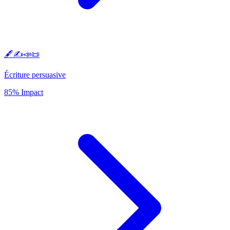
🖋️✍️📣📜
Écriture persuasive
85% Impact