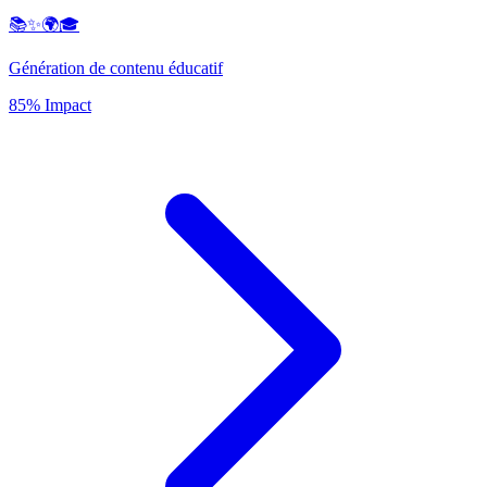
📚✨🌍🎓
Génération de contenu éducatif
85% Impact