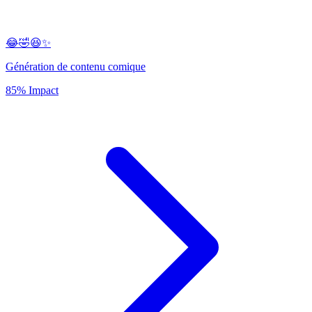
😂🤣😆✨
Génération de contenu comique
85% Impact