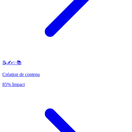
📝✍️✨📚
Création de contenu
85% Impact