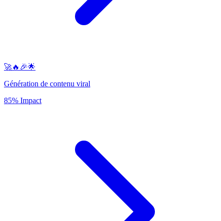
🚀🔥🎉🌟
Génération de contenu viral
85% Impact