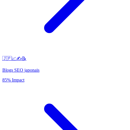
🇯🇵📈✍️📝
Blogs SEO japonais
85% Impact