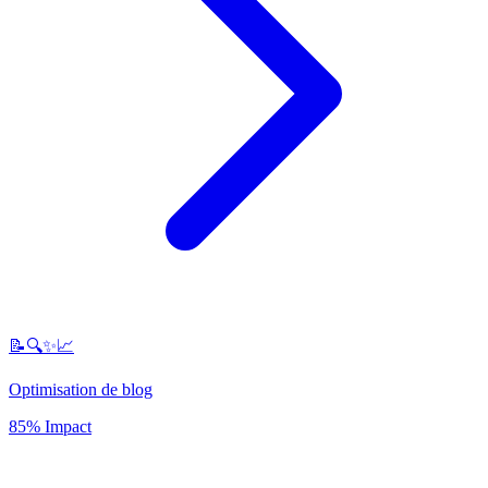
📝🔍✨📈
Optimisation de blog
85% Impact