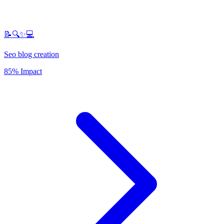
📝🔍✨💻
Seo blog creation
85% Impact