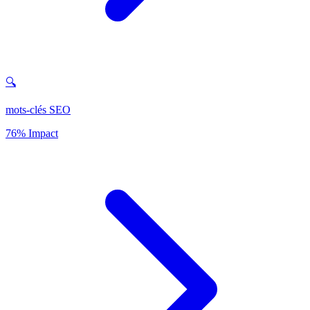
🔍
mots-clés SEO
76% Impact