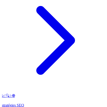
📈🔍✨🌐
stratégies SEO