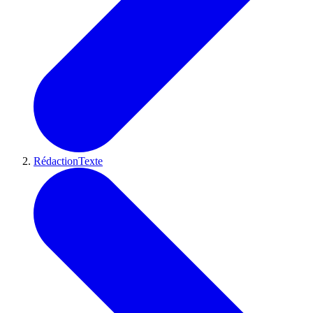
RédactionTexte