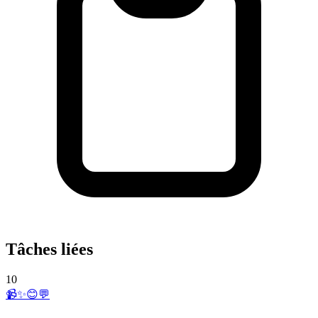
Tâches liées
10
📹✨😊💬