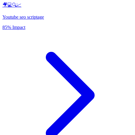
🎥💻🔍📈
Youtube seo scriptage
85% Impact