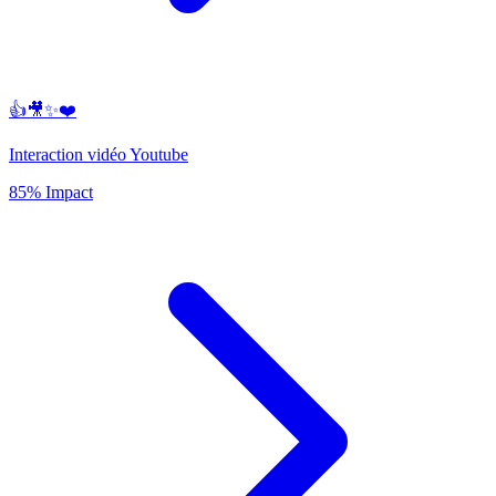
👍🎥✨❤️
Interaction vidéo Youtube
85% Impact