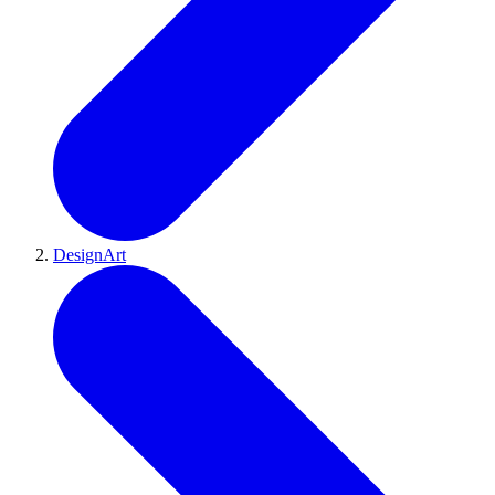
DesignArt