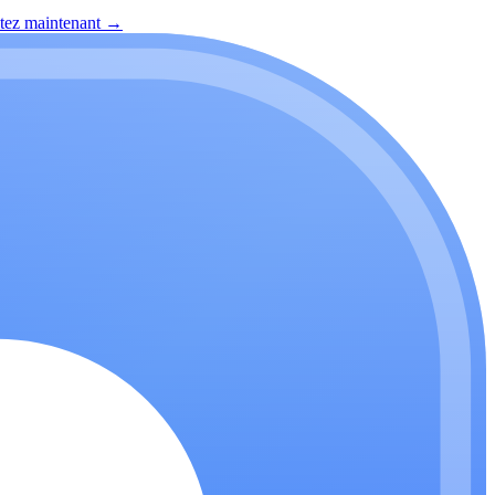
itez maintenant
→