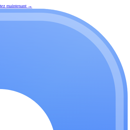
itez maintenant
→