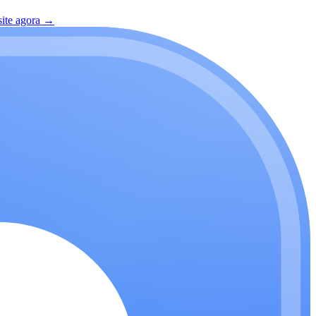
site agora
→