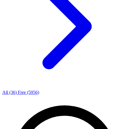
All
(36)
Free
(5956)