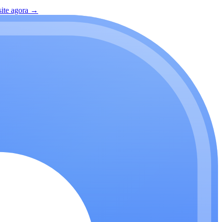
site agora
→