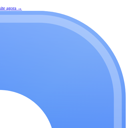
site agora
→