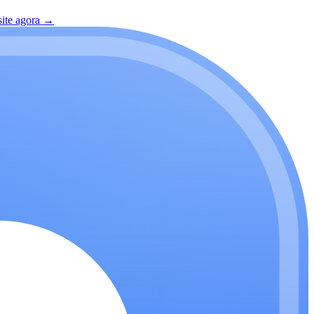
site agora
→