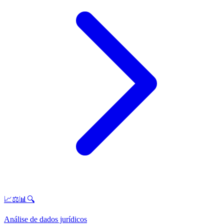
📈⚖️📊🔍
Análise de dados jurídicos