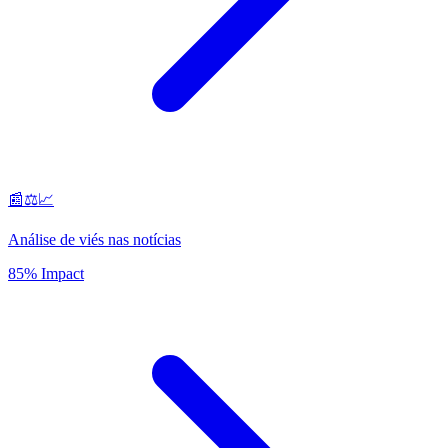
📰⚖️📈
Análise de viés nas notícias
85% Impact