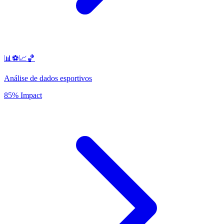
📊⚽️📈🏀
Análise de dados esportivos
85% Impact