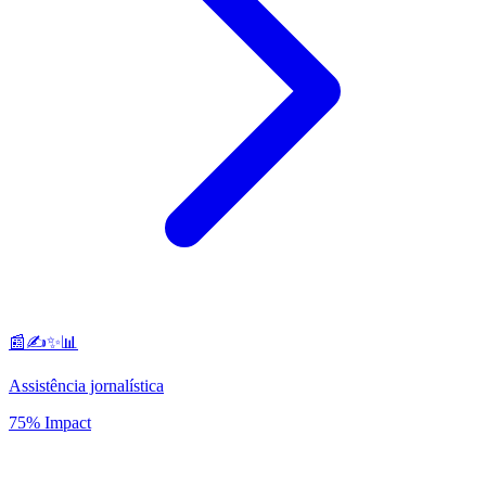
📰✍️✨📊
Assistência jornalística
75% Impact