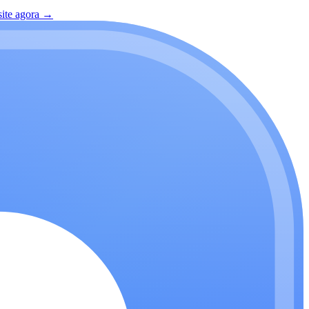
site agora
→