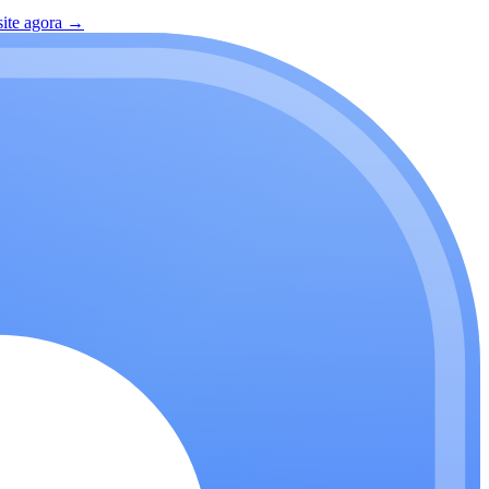
site agora
→