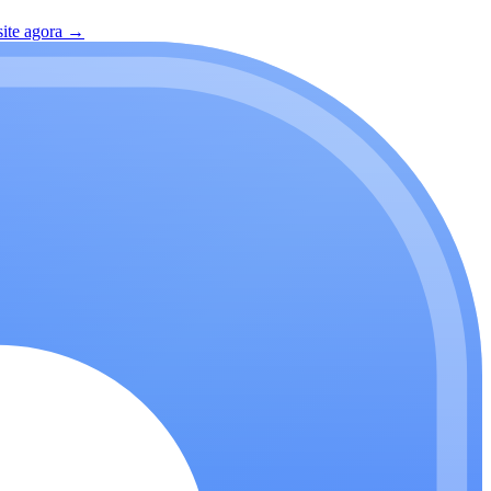
site agora
→